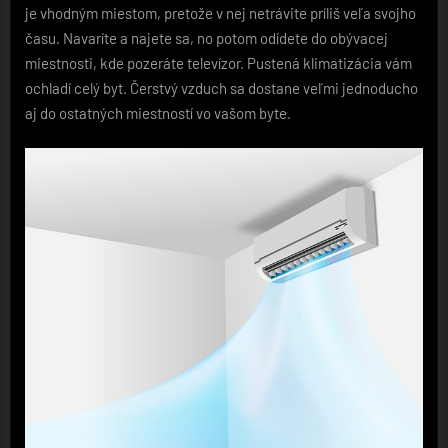
je vhodným miestom, pretože v nej netrávite príliš veľa svojho
času. Navaríte a najete sa, no potom odídete do obývacej
miestnosti, kde pozeráte televízor. Pustená klimatizácia vám
ochladí celý byt. Čerstvý vzduch sa dostane veľmi jednoducho
aj do ostatných miestností vo vašom byte.