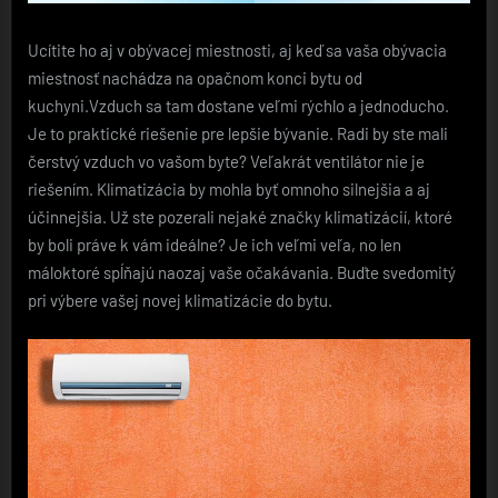
Ucítite ho aj v obývacej miestnosti, aj keď sa vaša obývacia
miestnosť nachádza na opačnom konci bytu od
kuchyni.Vzduch sa tam dostane veľmi rýchlo a jednoducho.
Je to praktické riešenie pre lepšie bývanie.
Radi by ste mali
čerstvý vzduch vo vašom byte? Veľakrát ventilátor nie je
riešením. Klimatizácia by mohla byť omnoho silnejšia a aj
účinnejšia. Už ste pozerali nejaké značky klimatizácií, ktoré
by boli práve k vám ideálne? Je ich veľmi veľa, no len
máloktoré spĺňajú naozaj vaše očakávania. Buďte svedomitý
pri výbere vašej novej klimatizácie do bytu.