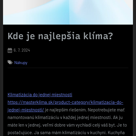
Kde je najlepšia klíma?
Posted
6. 7. 2024
on
Nákupy
Klimatizácia do jednej miestnosti
https://masterklima.sk/product-category/klimatizacia-do-
jednej-miestnosti/
je najlepším riešením. Nepotrebujete mať
namontovanú klimatizáciu v každej jednej miestnosti. Ak ju
máte len v jednej, veľmi dobre vám vychladí celý váš byt. Je to
postačujúce. Ja sama mám klimatizáciu v kuchyni. Kuchyňa