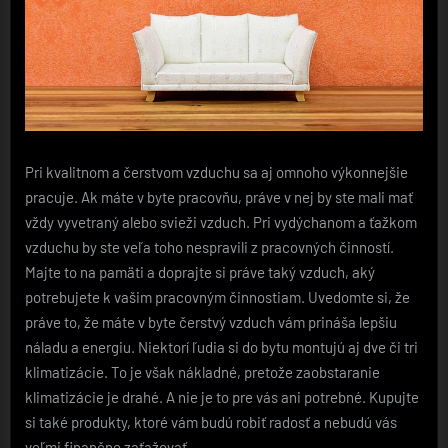
Pri kvalitnom a čerstvom vzduchu sa aj omnoho výkonnejšie
pracuje. Ak máte v byte pracovňu, práve v nej by ste mali mať
vždy vyvetraný alebo svieži vzduch. Pri vydýchanom a ťažkom
vzduchu by ste veľa toho nespravili z pracovných činností.
Majte to na pamäti a doprajte si práve taký vzduch, aký
potrebujete k vašim pracovným činnostiam. Uvedomte si, že
práve to, že máte v byte čerstvý vzduch vám prináša lepšiu
náladu a energiu.
Niektorí ľudia si do bytu montujú aj dve či tri
klimatizácie. To je však nákladné, pretože zaobstaranie
klimatizácie je drahé. A nie je to pre vás ani potrebné. Kupujte
si také produkty, ktoré vám budú robiť radosť a nebudú vás
veľmi finančne zaťažovať.