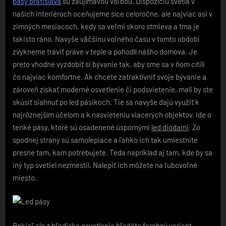
pasy bratislava
sú zaujímavou voľbou. Dispozíciu svetla v
našich interiéroch oceňujeme síce celoročne, ale najviac asi v
zimných mesiacoch, kedy sa veľmi skoro stmieva a tma je
takisto ráno. Navyše väčšinu voľného času v tomto období
zvykneme tráviť práve v teple a pohodlí nášho domova. Je
preto vhodné vyzdobiť si bývanie tak, aby sme sa v ňom cítili
čo najviac komfortne. Ak chcete zatraktívniť svoje bývanie a
zároveň získať moderné osvetlenie či podsvietenie, mali by ste
skúsiť siahnuť po led pásikoch. Tie sa navyše dajú využiť k
najrôznejším účelom a k nasvieteniu viacerých objektov. Ide o
tenké pásy, ktoré sú osadenené úspornými
led diódami
. Zo
spodnej strany sú samolepiace a ľahko ich tak umiestnite
presne tam, kam potrebujete. Teda napríklad aj tam, kde by sa
iný typ svetiel nezmestil. Nalepiť ich môžete na ľubovoľné
miesto.
Pokiaľ ale z hľadiska osvetlenia hľadáte farebný variant,