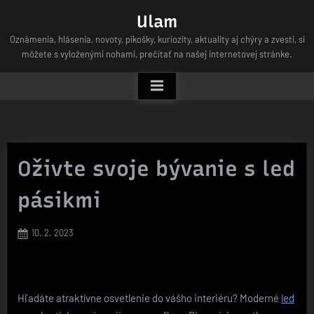
Skip
Ulam
to
Oznámenia, hlásenia, novoty, pikošky, kuriozity, aktuality aj chýry a zvesti, si
content
môžete s vyloženými nohami, prečítať na našej internetovej stránke.
Oživte svoje bývanie s led
pásikmi
Posted
10. 2. 2023
on
Hľadáte atraktívne osvetlenie do vášho interiéru? Moderné
led