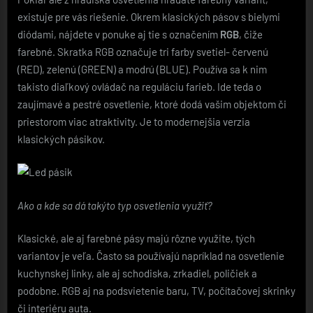
existuje pre vás riešenie. Okrem klasických pásov s bielymi
diódami, nájdete v ponuke aj tie s označením
RGB
, čiže
farebné. Skratka RGB označuje tri farby svetiel- červenú
(RED), zelenú (GREEN) a modrú (BLUE). Používa sa k nim
takisto diaľkový ovládač na reguláciu farieb. Ide teda o
zaujímavé a pestré osvetlenie, ktoré dodá vašim objektom či
priestorom viac atraktivity. Je to modernejšia verzia
klasických pásikov.
Ako a kde sa dá takýto typ osvetlenia využiť?
Klasické, ale aj farebné pásy majú rôzne využite, tých
variantov je veľa. Často sa používajú napríklad na osvetlenie
kuchynskej linky, ale aj schodiska, zrkadiel, poličiek a
podobne. RGB aj na podsvietenie baru, TV, počítačovej skrinky
či interiéru auta.