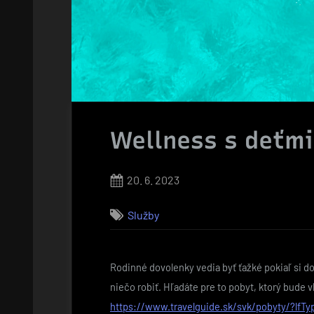
Wellness s deťmi
Posted
20. 6. 2023
on
Služby
Rodinné dovolenky vedia byť ťažké pokiaľ si do
niečo robiť. Hľadáte pre to pobyt, ktorý bude 
https://www.travelguide.sk/svk/pobyty/?lfTy