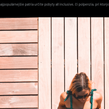
populárnejšie patria určite pobyty all inclusive, či polpenzia, pri ktor