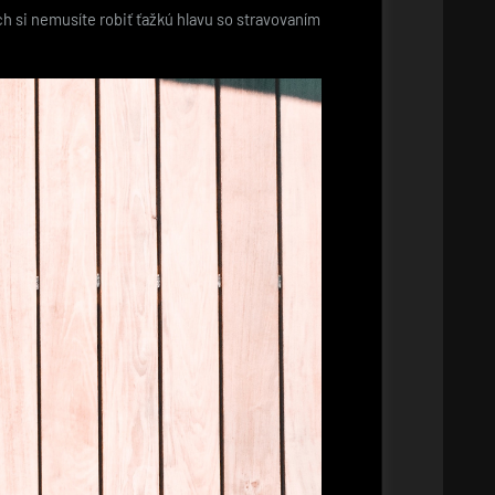
ých si nemusíte robiť ťažkú hlavu so stravovaním