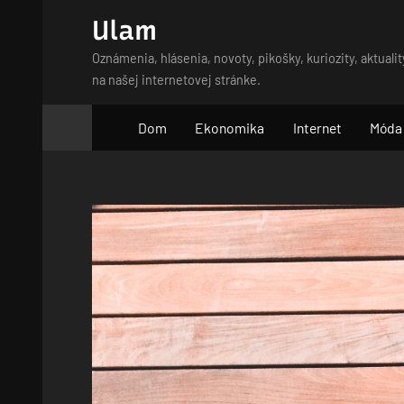
Skip
Ulam
to
Oznámenia, hlásenia, novoty, pikošky, kuriozity, aktualit
content
na našej internetovej stránke.
Dom
Ekonomika
Internet
Móda