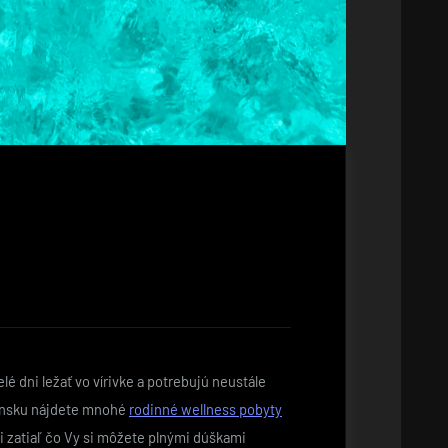
é dni ležať vo vírivke a potrebujú neustále
ovensku nájdete mnohé
rodinné wellness pobyty
i zatiaľ čo Vy si môžete plnými dúškami