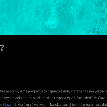
?
bre nepremyslíme program a to najmä pre deti, ktoré určite nevydržia cel
vhodný pre celú rodinu a užijete si ho rovnako Vy a aj Vaše deti? Na Sl
peStays=21
, ktoré majú vo svojom balíčku naozaj bohatý program pre det