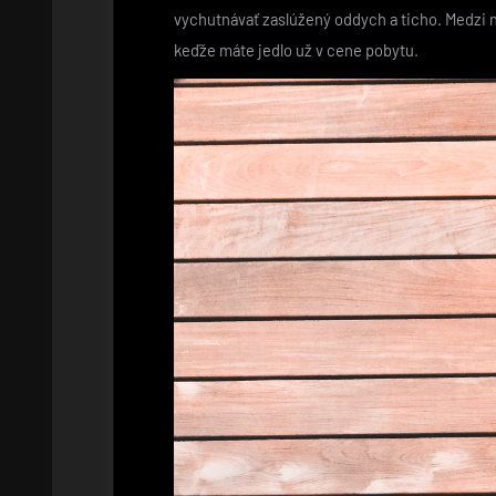
vychutnávať zaslúžený oddych a ticho. Medzi naj
keďže máte jedlo už v cene pobytu.