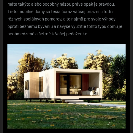
máte takýto alebo podobný názor, práve opak je pravdou.
Tieto mobilné domy sa tešia čoraz väčšej priazni u ľudí z
rôznych sociálnych pomerov, a to najmä pre svoje výhody
oproti bežnému bývaniu a navyše využitie tohto typu domu je
neobmedzené a šetrné k Vašej peňaženke.