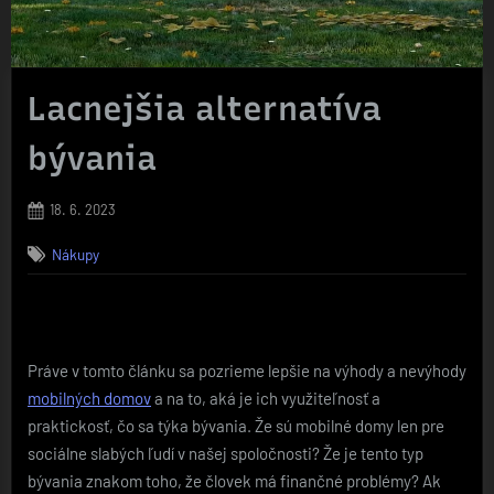
Lacnejšia alternatíva
bývania
Posted
18. 6. 2023
on
Nákupy
Práve v tomto článku sa pozrieme lepšie na výhody a nevýhody
mobilných domov
a na to, aká je ich využiteľnosť a
praktickosť, čo sa týka bývania. Že sú mobilné domy len pre
sociálne slabých ľudí v našej spoločnosti? Že je tento typ
bývania znakom toho, že človek má finančné problémy? Ak