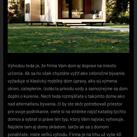
Výhodou teda je, že firma Vám dom aj dopraví na miesto
určenia. Ak sa ho však chystáte vyžiť ako celoročné bývanie,
vyžaduje si klasický mobilný dom úpravy, ako sú výmena
okien, zateplenie, izolácia prívodu vody a samozrejme sa dom
doplní o kúrenie. Nech teda rozmýšľate o takomto dome ako
nad alternatívou bývania, či by ste skôr potrebovali priestor
pre svoje podnikanie, viete si na stránke nájsť katalóg týchto
domov a vybrať si práve ten typ, ktorý Vám najviac vyhovuje.
Nájdete tam aj domy skladom, takže ak sa s domom
ponáhľate, máte veľkú výhodu. Firma je na trhu už vyše 40