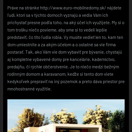
Práve na stránke http://www.euro-mobilnedomy.sk/ nájdete
ľudí, ktorí sa v týchto domoch vyznajú a vedia Vám ich
prichystať presne podľa toho, na aký účel ich využijete. My si o
tom trošku niečo povieme, aby sme si to vedeli lepšie
predstaviť, čo títo ľudia robia. Vy musíte vedieť len to, kam ten
dom umiestnite a za akým účelom a o ostatné sa vie firma
postarať. Tak, ako Vám vie dom vybaviť pre bývanie, chystajú
aj kompletne vybavené domy pre kancelárie, kaderníctvo,
predajňu, či rýchle občerstvenie. Je to niečo medzi bežným
rodinným domom a karavanom, keďže si tento dom viete
kedykoľvek prepraviť na iný pozemok a preto dáva priestor pre
mnohostranné využitie.