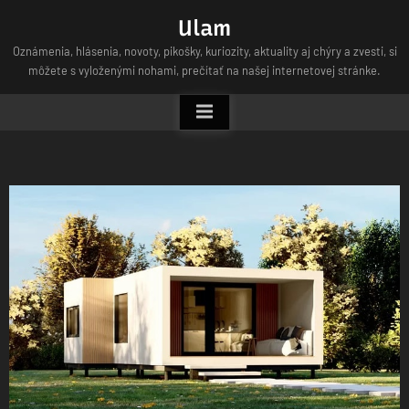
Skip
Ulam
to
Oznámenia, hlásenia, novoty, pikošky, kuriozity, aktuality aj chýry a zvesti, si
content
môžete s vyloženými nohami, prečítať na našej internetovej stránke.